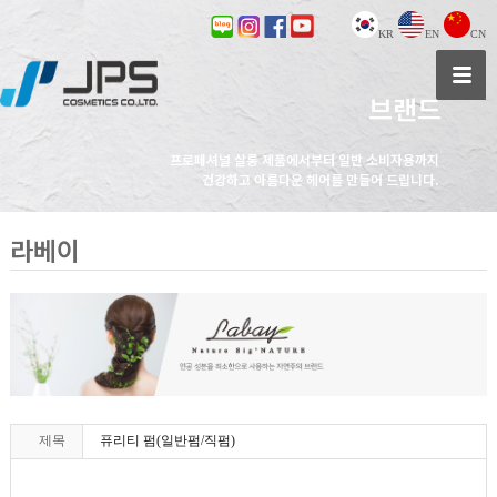
KR
EN
CN
브랜드
프로페셔널 살롱 제품에서부터 일반 소비자용까지
건강하고 아름다운 헤어를 만들어 드립니다.
라베이
제목
퓨리티 펌(일반펌/직펌)