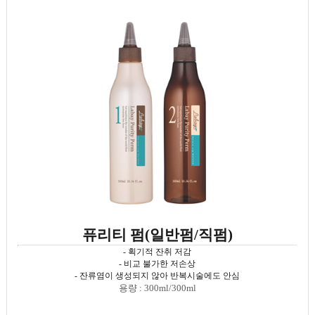
퓨리티 펌(일반펌/직펌)
- 획기적 잔취 저감
- 비교 불가한 저손상
- 잔류염이 생성되지 않아 반복시술에도 안심
용량 : 300ml/300ml