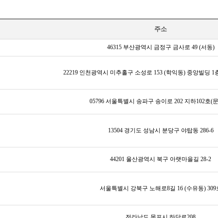
PS 인재상
오시는 길
주소
46315 부산광역시 금정구 금사로 49 (서동)
22219 인천광역시 미추홀구 소성로 153 (학익동) 중앙빌딩 
05796 서울특별시 송파구 송이로 202 지하102호(
13504 경기도 성남시 분당구 야탑동 286-6
44201 울산광역시 북구 아랫마을길 28-2
서울특별시 강북구 노해로8길 16 (수유동) 309
전라남도 목포시 하당로208