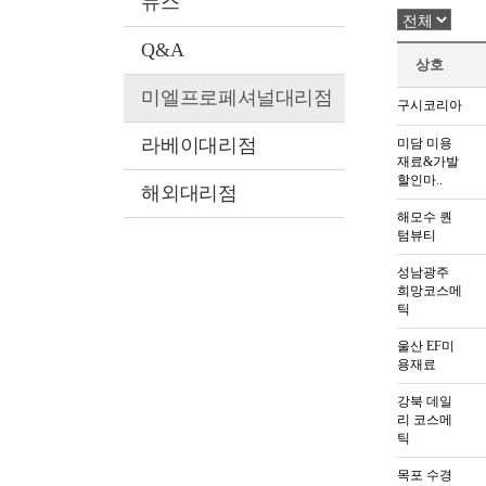
뉴스
J
Q&A
찾아
상호
미엘프로페셔널대리점
구시코리아
라베이대리점
미담 미용
재료&가발
할인마..
해외대리점
해모수 퀀
텀뷰티
성남광주
희망코스메
틱
울산 EF미
용재료
강북 데일
리 코스메
틱
목포 수경