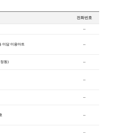
전화번호
--
1층 미담 미용마트
--
문정동)
--
--
--
호
--
--