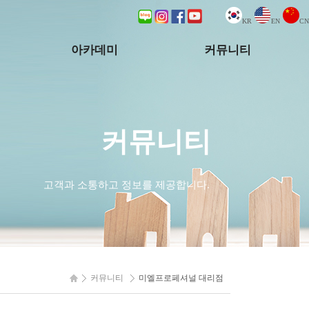
KR
EN
CN
아카데미
커뮤니티
교육일정
뉴스
과정안내
Q&A
커뮤니티
신청안내
미엘프로페셔널대리점
시술안내
라베이대리점
고객과 소통하고 정보를 제공합니다.
해외대리점
커뮤니티
미엘프로페셔널 대리점