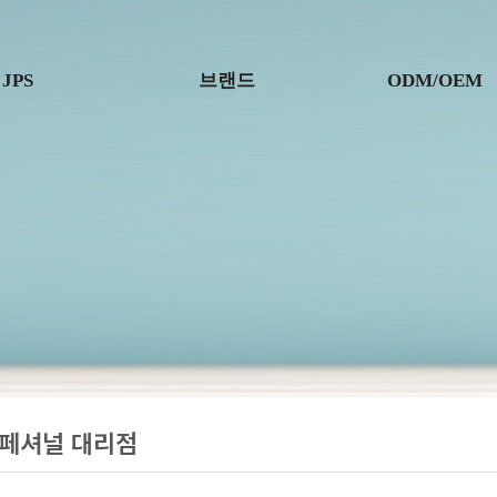
JPS
브랜드
ODM/OEM
자 인사말
미엘프로페셔널
사업소개
기업철학
자브
업무절차
기업연혁
라베이
국내 파트너사
조직도
큐어실드
해외 파트너사
증 및 수상
니어가든
R&D
위벨프로페셔널
특허증
페셔널 대리점
벌 네트워크